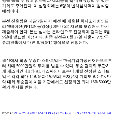
명을 들을 수 있고 심사역과 질의응답 및 네크워킹할 수 있는
기회도 주어진다. 이 설명회에는 6명의 벤처심사역이 참석할
예정이다.
본선 진출팀은 내달 2일까지 예선 때 제출한 회사소개(IR) 프
리젠테이션(PPT)과 동영상(10분 내외) 자료를 보강해서 다시
제출해야 한다. 본선 심사는 온라인으로 진행되며 결과는 6월
5일에 발표될 예정이다. 최종 결선은 6월 27일 서울시 강남구
슈피겐홀에서 대면 발표(PT) 형식으로 진행된다.
결선에서 최종 우승한 스타트업은 한국기업가정신재단으로부
터 최대 5000만원의 투자를 받을 수 있다. 우승 결과와 무관하
게 패스파인더H와 AC패스파인더로부터 개별 선정된 스타트
업은 각각 최대 15억원과 1억원의 투자유치 기회도 얻는다. 만
약 대회 우승팀이 이들 기관에서도 선정되면 최대 16억5000만
원의 투자를 받는다.
PREV
홍선근 한국기업가정신재단 부이사장 "韓경제 성쇠, 벤