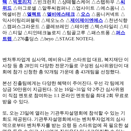
텍
△
빅토리지
△빈크런치 △샹떼헬스케어 △스텝하우 △
씨
위드
△아그로셀 △알투씨컴퍼니 △업사이트 △에스옴니 △
엑셀비전 △
엘렉트
△
엘비에스테크
△
오스
△옴니커넥트 △
익사이팅리퍼블릭 △제오노스 △
제이제이엔에스
△천년식향
△캠퍼스그라운드 △클레브레인 △테이렌 △텍스타일리 △티
아 △티알 △티인테크놀로지 △팀골고루 △패스트퐁 △
퍼스
트랩
△276홀딩스 △beyo △STAGE NOTE다.
벤처투자업계 심사역, 예비유니콘 스타트업 대표, 복지재단 이
사장 등 총 28인의 다양한 전문가들로 구성된 심사위원단이 대
회에 참가 신청한 총 92개팀 가운데 총 43개팀을 선정했다.
본선 진출팀에게는 다양한 혜택이 주어진다. 우선 각 팀에게
상금 50만원이 지급된다. 오는 16일~31일 약 2주간 심사위원
이 직접 멘토로 참여하는 1:1 온라인 멘토링을 최대 2회 무료로
받을 수 있다.
또, 오는 23일에 열리는 기관투자설명회에 참석할 수 있는 기
회도 제공된다. 기관투자설명회에서는 벤처투자업계의 심사
역으로부터 벤처투자를 받는 요령 등 스타트업에 꼭 필요한 설