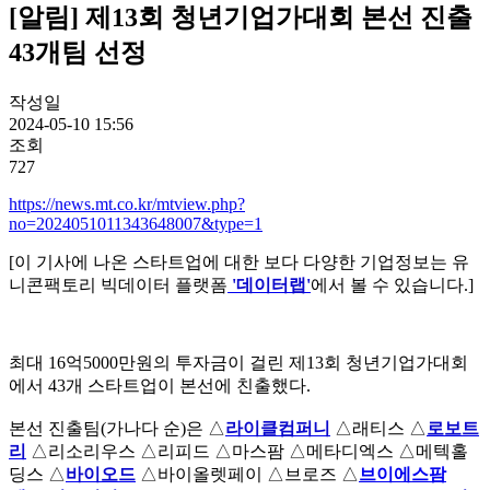
[알림] 제13회 청년기업가대회 본선 진출
43개팀 선정
작성일
2024-05-10 15:56
조회
727
https://news.mt.co.kr/mtview.php?
no=2024051011343648007&type=1
[이 기사에 나온 스타트업에 대한 보다 다양한 기업정보는 유
니콘팩토리 빅데이터 플랫폼
'데이터랩'
에서 볼 수 있습니다.]
최대 16억5000만원의 투자금이 걸린 제13회 청년기업가대회
에서 43개 스타트업이 본선에 친출했다.
본선 진출팀(가나다 순)은 △
라이클컴퍼니
△래티스 △
로보트
리
△리소리우스 △리피드 △마스팜 △메타디엑스 △메텍홀
딩스 △
바이오드
△바이올렛페이 △브로즈 △
브이에스팜