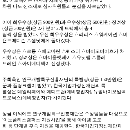
로, 이노맥신은 전자파 차폐 성능이 가장 뛰어난 2
차원 나노 신소재로 심사위원들의 눈길을 사로잡았다.
이어 최우수상(상금 900만원)과 우수상(상금 600만원)·장려상
(상금 300만원)은 2개 분야 2개 트랙에서 총 4
팀씩 상을 받았다. 우선 최우수상은 △리피즈 △워케이션 △비
욘드메디슨 △셀닛에게 돌아갔다.
우수상은 △르몽 △에코마린 △퀘스터 △바이오바이츠가 차
지했고, 장려상은 △바이올렛페이 △유닛랩 △클레
브레인 △아이메디텍이 선정됐다.
주최측인 연구개발특구진흥재단의 특별상(상금 150만원)은
꾼과 플랑크랩이 받았고, 한국기업가정신재단의 특
별상은 데일리페이와 메디트립(예비창업자), 뉴럴바이오일렉
트로닉스(예비창업자)가 차지했다.
상금 이외에도 연구개발특구진흥재단은 수상팀들을 대상으로
'이노폴리스캠퍼스 지원사업'을 통해 아이템 고도
화 등 단계별 후속 지원을 제공한다. 한국기업가정신재단과