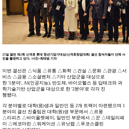
25일 열린 제2회 신격호 롯데 청년기업가대상(신격호창업대회) 결선 참석자들이 단체 사
진을 촬영하고 있다. /사진=최태범 기자
이번 결선은 △식품 △유통 △화학 △건설 △문화 △관광 △서
비스 △금융 △소셜벤처 △기타 산업군을 대상으로
한 '1분야', AI(인공지능), 반도체, 바이오헬스 등 딥테크와 과
학기술기반 산업군을 대상으로 한 '2분야'로 각각 진
행됐다.
각 분야별로 대학(원)생과 일반인 등 2개 트랙이 마련됐으며 1
분야의 결선 진출팀은 대학(원)생 부문에서 △르몽
△리피즈 △바이올렛페이, 일반인 부문에서 △꾼 △데일리페
이 △에코마린 △워케이션 △유닛랩 △푸코스클린