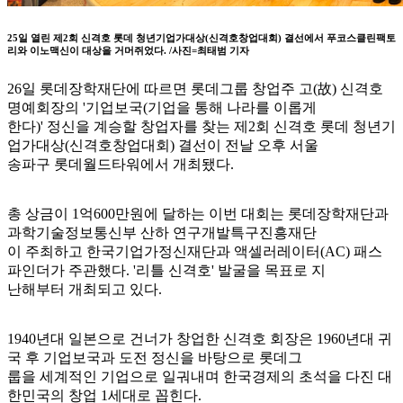
25일 열린 제2회 신격호 롯데 청년기업가대상(신격호창업대회) 결선에서 푸코스클린팩토
리와 이노맥신이 대상을 거머쥐었다. /사진=최태범 기자
26일 롯데장학재단에 따르면 롯데그룹 창업주 고(故) 신격호
명예회장의 '기업보국(기업을 통해 나라를 이롭게
한다)' 정신을 계승할 창업자를 찾는 제2회 신격호 롯데 청년기
업가대상(신격호창업대회) 결선이 전날 오후 서울
송파구 롯데월드타워에서 개최됐다.
총 상금이 1억600만원에 달하는 이번 대회는 롯데장학재단과
과학기술정보통신부 산하 연구개발특구진흥재단
이 주최하고 한국기업가정신재단과 액셀러레이터(AC) 패스
파인더가 주관했다. '리틀 신격호' 발굴을 목표로 지
난해부터 개최되고 있다.
1940년대 일본으로 건너가 창업한 신격호 회장은 1960년대 귀
국 후 기업보국과 도전 정신을 바탕으로 롯데그
룹을 세계적인 기업으로 일궈내며 한국경제의 초석을 다진 대
한민국의 창업 1세대로 꼽힌다.