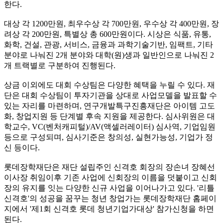
한다.
대상 각 1200만원, 최우수상 각 700만원, 우수상 각 400만원, 장
려상 각 200만원, 특별상 총 600만원이다. 시상은 식품, 유통,
화학, 건설, 관광, 서비스, 금융과 과학기술기반, 임팩트, 기타
분야로 나눠진 2개 분야와 대학(원)생과 일반인으로 나눠진 2
개 트랙별로 구분하여 진행된다.
상금 이외에도 대회 수상팀은 다양한 혜택을 누릴 수 있다. 재
단은 대회 수상팀이 투자기관을 상대로 사업모델을 발표할 수
있는 자리를 마련하며, 연구개발특구진흥재단은 아이템 고도
화, 창업지원 등 단계별 후속 지원을 제공한다. 심사위원은 대
학교수, VC(벤처캐피털)/AV(액셀러레이터) 심사역, 기업임원
등으로 구성되며, 심사기준은 창의성, 실현가능성, 기업가 정
신 등이다.
롯데장학재단은 재단 설립주인 신격호 회장의 장손녀 장혜선
이사장 취임이후 기존 사업에 신회장의 이름을 덧붙이고 신회
장의 유지를 잇는 다양한 신규 사업을 이어나가고 있다. '리틀
신격호'의 성공을 꿈꾸는 청년 창업가는 롯데장학재단 홈페이
지에서 '제1회 신격호 롯데 청년기업가대상' 참가신청을 하면
된다.