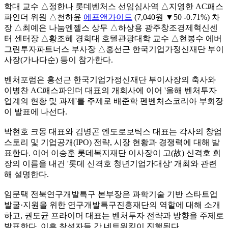
학대 교수 △정한나 롯데벤처스 선임심사역 △지영한 AC패스
파인더 위원 △천하윤
에프앤가이드
(7,040원 ▼50 -0.71%)
차
장 △최예은 나눔엔젤스 상무 △하상용 광주창조경제혁신센
터 센터장 △황조혜 경희대 호텔관광대학 교수 △현봉수 에버
그린투자파트너스 부사장 △홍선근 한국기업가정신재단 부이
사장(가나다순) 등이 참가한다.
벤처포럼은 홍선근 한국기업가정신재단 부이사장의 축사와
이병찬 AC패스파인더 대표의 개회사에 이어 '올해 벤처투자
업계의 현황 및 과제'를 주제로 배준학 펜벤처스코리아 부회장
이 발표에 나선다.
박현호 크몽 대표와 김병곤 엔도로보틱스 대표는 각사의 창업
스토리 및 기업공개(IPO) 전략, 시장 현황과 경쟁력에 대해 발
표한다. 이어 이승훈 롯데복지재단 이사장이 고(故) 신격호 회
장의 이름을 내건 '롯데 신격호 청년기업가대상' 개최와 관련
해 설명한다.
임문택 전북연구개발특구 본부장은 과학기술 기반 스타트업
발굴·지원을 위한 연구개발특구진흥재단의 역할에 대해 소개
하고, 권도균 프라이머 대표는 벤처투자 전략과 방향을 주제로
발표한다. 이후 참석자들 간 네트워킹이 진행된다.