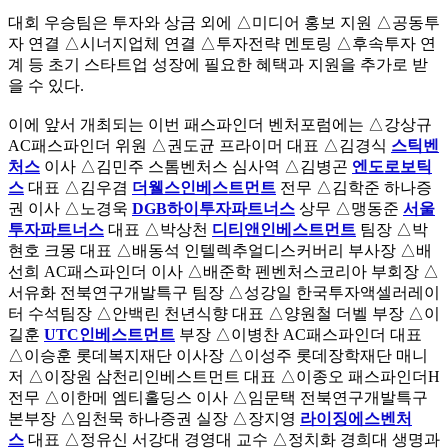
대회 우승팀은 투자와 상금 외에 △미디어 홍보 지원 △공동투
자 연결 △시너지업체 연결 △투자전략 멘토링 △후속투자 연
계 등 초기 스타트업 성장에 필요한 혜택과 지원을 추가로 받
을 수 있다.
이에 앞서 개최되는 이번 패스파인더 벤처포럼에는 △강상규
AC패스파인더 위원 △권도균 프라이머 대표 △김경식
스틱벤
처스
이사 △김민주 스톰벤처스 심사역 △김병곤
엔도로보틱
스
대표 △김우겸
더웰스인베스트먼트
전무 △김학준 하나증
권 이사 △노경욱
DGB하이투자파트너스
상무 △맹동준
서울
투자파트너스
대표 △박상천
디티앤인베스트먼트
팀장 △박
현호 크몽 대표 △배동석 인텔렉추얼디스커버리 부사장 △배
선희 AC패스파인더 이사 △배준학 펜벤처스코리아 부회장 △
서유화 전북연구개발특구 팀장 △성강일 한국투자액셀러레이
터 수석팀장 △안백린 천년식향 대표 △양원철 더벨 부장 △이
길훈
UTC인베스트먼트
부장 △이병찬 AC패스파인더 대표
△이승훈 롯데복지재단 이사장 △이성주 롯데장학재단 매니
저 △이장원 삼천리인베스트먼트 대표 △이종오 패스파인더H
전무 △이한메 엠티홀딩스 이사 △임문택 전북연구개발특구
본부장 △임천묵 하나증권 실장 △장지영
라이징에스벤처
스
대표 △정유신 서강대 경영대 교수 △정치화 경희대 생명과