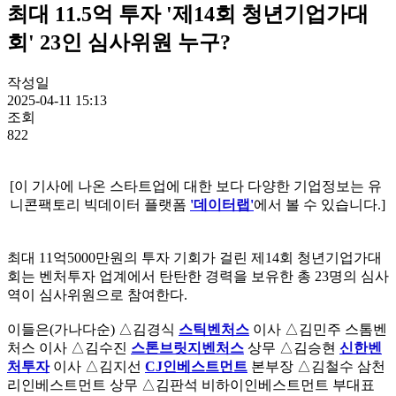
최대 11.5억 투자 '제14회 청년기업가대
회' 23인 심사위원 누구?
작성일
2025-04-11 15:13
조회
822
[이 기사에 나온 스타트업에 대한 보다 다양한 기업정보는 유
니콘팩토리 빅데이터 플랫폼
'데이터랩'
에서 볼 수 있습니다.]
최대 11억5000만원의 투자 기회가 걸린 제14회 청년기업가대
회는 벤처투자 업계에서 탄탄한 경력을 보유한 총 23명의 심사
역이 심사위원으로 참여한다.
이들은(가나다순) △김경식
스틱벤처스
이사 △김민주 스톰벤
처스 이사 △김수진
스톤브릿지벤처스
상무 △김승현
신한벤
처투자
이사 △김지선
CJ인베스트먼트
본부장 △김철수 삼천
리인베스트먼트 상무 △김판석 비하이인베스트먼트 부대표