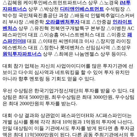
△김혜원 케이투인베스트먼트파트너스 상무 △노경욱
iM투
자파트너스
상무 △박상천
디티앤인베스트먼트
수석팀장 △
박수정 국민체육진흥공단 과장 △배동석 인텔렉추얼디스커버
리 부사장 △배준학
오라클벤처투자
대표 △안중걸
인라이트
벤처스
상무 △유진혁 전북연구개발특구 본부장 △이병찬 AC
패스파인더 대표 △이승흠 어니스트벤처스 대표 △이종오
패
스파인더H
대표 △이태린 씨엔티테크 이사 △장지영 라이징
에스벤처스 대표 △정한나 롯데벤처스 선임심사역 △조성우
원익투자파트너스
상무 △최예은 나눔엔젤스 상무 등이다.
대회 참가 업체는 자신의 사업아이디어를 많은 투자기관에 선
보이고 다수의 심사역과 네트워킹을 할 수 있어 투자 유치만
아니라 향후 멘토링 등 기회도 얻을 수 있다.
우선 수상팀은 한국기업가정신재단의 투자를 받을 수 있다. 대
상팀은 최대 5000만원, 최우수상팀은 최대 3000만원, 우수상팀
은 최대 2000만원의 투자를 받는다.
대회 수상 결과와 상관없이 패스파인더H와 AC패스파인더는
개별 심사를 통해 각각 최대 10억원과 1억원의 투자에 나선다.
만일 대상팀이 이들 기관에서도 투자를 받게 된다면 총 투자금
액은 최대 11억5000만원이 된다. 다른 공동 주최기관에서의 투