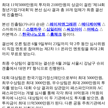
최대 11억5000만원의 투자와 2100만원의 상금이 걸린 '제14회
청년기업가대회'의 본선 심사 결과 총 10개 업체가 최종 결선
에 진출했다.
본선 진출팀(가나다 순)은 △
레이저앤그래핀
△
메디케어텍
△
스마트아크 △
스텝하우
△
십일리터
△
써모아이
△
어메스
△
카본엑스 △
한국나노오트
△
홈체크
등이다.
결선에 오른 팀은 6월 9일부터 23일까지 약 2주 동안 심사위원
이 직접 멘토로 참여하는 제2차 1:1 온라인 멘토링을 최대 2회
까지 무료로 받는다.
최종 수상팀이 결정되는 결선은 6월 26일 서울시 강남구 슈피
겐홀에서 대면 PT 형식으로 진행된다.
대회 대상팀은 한국기업가정신재단으로부터 최대 5000만원,
최우수상팀은 최대 3000만원, 우수상팀은 최대 2000만원의 투
자를 받는다. 대회 수상 결과와 상관없이 패스파인더H와 AC
패스파인더는 개별 심사를 통해 각각 최대 10억원과 1억원의
투자에 나선다. 대상팀이 이 두 기관에서도 투자를 받으면, 총
투자금이 최대 11억5000만원가 된다. 다른 공동 주최기관에서