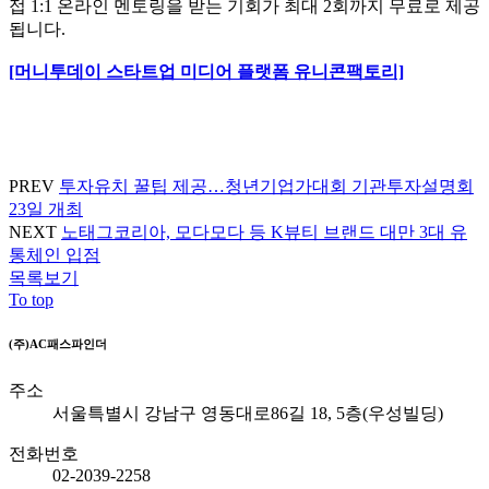
접 1:1 온라인 멘토링을 받는 기회가 최대 2회까지 무료로 제공
됩니다.
[머니투데이 스타트업 미디어 플랫폼 유니콘팩토리]
PREV
투자유치 꿀팁 제공…청년기업가대회 기관투자설명회
23일 개최
NEXT
노태그코리아, 모다모다 등 K뷰티 브랜드 대만 3대 유
통체인 입점
목록보기
To top
(주)AC패스파인더
주소
서울특별시 강남구 영동대로86길 18, 5층(우성빌딩)
전화번호
02-2039-2258