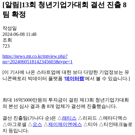
[알림]13회 청년기업가대회 결선 진출 8
팀 확정
작성일
2024-06-08 11:48
조회
723
https://news.mt.co.kr/mtview.php?
no=2024060518142345603&type=1
[이 기사에 나온 스타트업에 대한 보다 다양한 기업정보는 유
니콘팩토리 빅데이터 플랫폼 '
데이터랩
'에서 볼 수 있습니다.]
최대 16억5000만원의 투자금이 걸린 제13회 청년기업가대회
의 본선 심사 결과 총 8개 업체가 결선에 진출했습니다.
결선 진출팀(가나다 순)은 △
래티스
△리피드 △메타디엑스
△아그로셀 △
오스
△
제이제이엔에스
△티아 △티인테크놀로
지 등입니다.